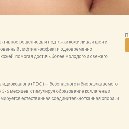
П
ктивное решение для подтяжки кожи лица и шеи и
гновенный лифтинг-эффект и одновременно
кожей, помогая достичь более молодого и свежего
олидиоксанона (PDO) — безопасного и биоразлагаемого
е 3–6 месяцев, стимулируя образование коллагена и
рмируется естественная соединительнотканная опора, и