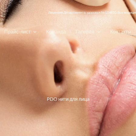
Лицензия Департамента здоровья № L06850. Все медицин
Прайс-лист
Команда
Галерея
Контакты
PDO нити для лица