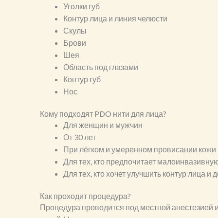
Уголки губ
Контур лица и линия челюсти
Скулы
Брови
Шея
Область под глазами
Контур губ
Нос
Кому подходят PDO нити для лица?
Для женщин и мужчин
От 30 лет
При лёгком и умеренном провисании кожи
Для тех, кто предпочитает малоинвазивну
Для тех, кто хочет улучшить контур лица и 
Как проходит процедура?
Процедура проводится под местной анестезией и 